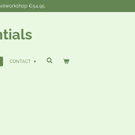
rivéworkshop €54,95.
tials
CONTACT