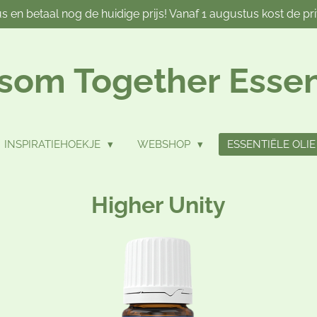
s en betaal nog de huidige prijs! Vanaf 1 augustus kost de p
som Together Essen
INSPIRATIEHOEKJE
WEBSHOP
ESSENTIËLE OLIE
Higher Unity