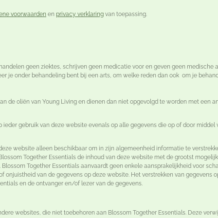
ene voorwaarden
en
privacy verklaring
van toepassing.
behandelen geen ziektes, schrijven geen medicatie voor en geven geen medische a
anneer je onder behandeling bent bij een arts, om welke reden dan ook om je behan
n de oliën van Young Living en dienen dan niet opgevolgd te worden met een and
p ieder gebruik van deze website evenals op alle gegevens die op of door midde
deze website alleen beschikbaar om in zijn algemeenheid informatie te verstrek
ssom Together Essentials de inhoud van deze website met de grootst mogelijke z
en. Blossom Together Essentials aanvaardt geen enkele aansprakelijkheid voor sc
d of onjuistheid van de gegevens op deze website. Het verstrekken van gegevens o
entials en de ontvanger en/of lezer van de gegevens.
dere websites, die niet toebehoren aan Blossom Together Essentials. Deze verwij