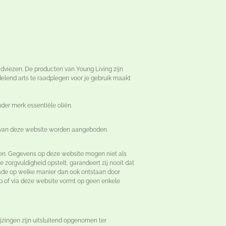
dviezen. De producten van Young Living zijn
delend arts te raadplegen voor je gebruik maakt
er merk essentiële oliën.
l van deze website worden aangeboden.
ken. Gegevens op deze website mogen niet als
orgvuldigheid opstelt, garandeert zij nooit dat
hade op welke manier dan ook ontstaan door
p of via deze website vormt op geen enkele
zingen zijn uitsluitend opgenomen ter