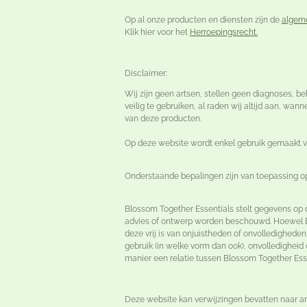
Op al onze producten en diensten zijn de
algem
Klik hier voor het
Herroepingsrecht.
Disclaimer:
Wij zijn geen artsen, stellen geen diagnoses, 
veilig te gebruiken, al raden wij altijd aan, w
van deze producten.
Op deze website wordt enkel gebruik gemaakt va
Onderstaande bepalingen zijn van toepassing o
Blossom Together Essentials stelt gegevens op 
advies of ontwerp worden beschouwd. Hoewel Blo
deze vrij is van onjuistheden of onvolledighed
gebruik (in welke vorm dan ook), onvolledighei
manier een relatie tussen Blossom Together Ess
Deze website kan verwijzingen bevatten naar an