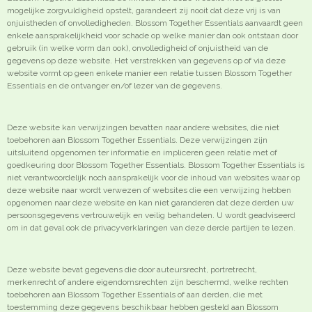
mogelijke zorgvuldigheid opstelt, garandeert zij nooit dat deze vrij is van
onjuistheden of onvolledigheden. Blossom Together Essentials aanvaardt geen
enkele aansprakelijkheid voor schade op welke manier dan ook ontstaan door
gebruik (in welke vorm dan ook), onvolledigheid of onjuistheid van de
gegevens op deze website. Het verstrekken van gegevens op of via deze
website vormt op geen enkele manier een relatie tussen Blossom Together
Essentials en de ontvanger en/of lezer van de gegevens.
Deze website kan verwijzingen bevatten naar andere websites, die niet
toebehoren aan Blossom Together Essentials. Deze verwijzingen zijn
uitsluitend opgenomen ter informatie en impliceren geen relatie met of
goedkeuring door Blossom Together Essentials. Blossom Together Essentials is
niet verantwoordelijk noch aansprakelijk voor de inhoud van websites waar op
deze website naar wordt verwezen of websites die een verwijzing hebben
opgenomen naar deze website en kan niet garanderen dat deze derden uw
persoonsgegevens vertrouwelijk en veilig behandelen. U wordt geadviseerd
om in dat geval ook de privacyverklaringen van deze derde partijen te lezen.
Deze website bevat gegevens die door auteursrecht, portretrecht,
merkenrecht of andere eigendomsrechten zijn beschermd, welke rechten
toebehoren aan Blossom Together Essentials of aan derden, die met
toestemming deze gegevens beschikbaar hebben gesteld aan Blossom