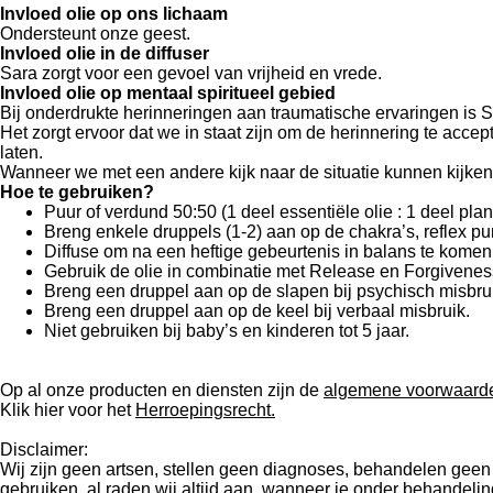
Invloed olie op ons lichaam
Ondersteunt onze geest.
Invloed olie in de diffuser
Sara zorgt voor een gevoel van vrijheid en vrede.
Invloed olie op mentaal spiritueel gebied
Bij onderdrukte herinneringen aan traumatische ervaringen is Sa
Het zorgt ervoor dat we in staat zijn om de herinnering te acc
laten.
Wanneer we met een andere kijk naar de situatie kunnen kijken
Hoe te gebruiken?
Puur of verdund 50:50 (1 deel essentiële olie : 1 deel plan
Breng enkele druppels (1-2) aan op de chakra’s, reflex punt
Diffuse om na een heftige gebeurtenis in balans te komen
Gebruik de olie in combinatie met Release en Forgiveness
Breng een druppel aan op de slapen bij psychisch misbru
Breng een druppel aan op de keel bij verbaal misbruik.
Niet gebruiken bij baby’s en kinderen tot 5 jaar.
Op al onze producten en diensten zijn de
algemene voorwaard
Klik hier voor het
Herroepingsrecht.
Disclaimer:
Wij zijn geen artsen, stellen geen diagnoses, behandelen geen
gebruiken, al raden wij altijd aan, wanneer je onder behandel