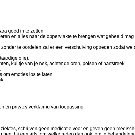
ra goed in te zetten.
epteren en alles naar de oppervlakte te brengen wat geheeld ma
 zonder te oordelen zal er een verschuiving optreden zodat we
taardige olie).
en, kuiltje van je nek, achter de oren, polsen of hartstreek.
.
 om emoties los te laten.
ik.
en
en
privacy verklaring
van toepassing.
 ziektes, schrijven geen medicatie voor en geven geen medische
ing bent bij een arts, om welke reden dan ook om je behandelen