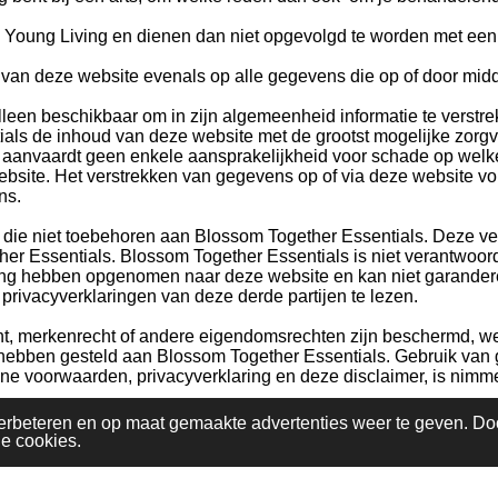
 Young Living en dienen dan niet opgevolgd te worden met een 
k van deze website evenals op alle gegevens die op of door m
leen beschikbaar om in zijn algemeenheid informatie te verstr
de inhoud van deze website met de grootst mogelijke zorgvuldig
 aanvaardt geen enkele aansprakelijkheid voor schade op welk
ebsite. Het verstrekken van gegevens op of via deze website v
ns.
die niet toebehoren aan Blossom Together Essentials. Deze verw
her Essentials. Blossom Together Essentials is niet verantwoor
zing hebben opgenomen naar deze website en kan niet garande
privacyverklaringen van deze derde partijen te lezen.
cht, merkenrecht of andere eigendomsrechten zijn beschermd, w
ebben gesteld aan Blossom Together Essentials. Gebruik van g
e voorwaarden, privacyverklaring en deze disclaimer, is nimme
erbeteren en op maat gemaakte advertenties weer te geven. Do
le cookies.