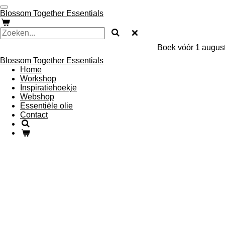
Ga
Blossom Together Essentials
direct
naar
de
hoofdinhoud
Boek vóór 1 august
Blossom Together Essentials
Home
Workshop
Inspiratiehoekje
Webshop
Essentiële olie
Contact