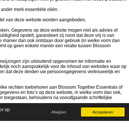
ander merk essentiële oliën.
iddel van deze website worden aangeboden.
ekken. Gegevens op deze website mogen niet als advies of
heid opstelt, garandeert zij nooit dat deze vrij is van
e manier dan ook ontstaan door gebruik (in welke vorm dan
ormt op geen enkele manier een relatie tussen Blossom
ijzingen zijn uitsluitend opgenomen ter informatie en
delijk noch aansprakelijk voor de inhoud van websites waar op
ren dat deze derden uw persoonsgegevens vertrouwelijk en
elke rechten toebehoren aan Blossom Together Essentials of
egevens en foto’s op deze website, in welke vorm dan ook,
r toegestaan, behoudens na voorafgaande schriftelijke
or op
Afwijzen
Accepteren
Powered by
JouwWeb