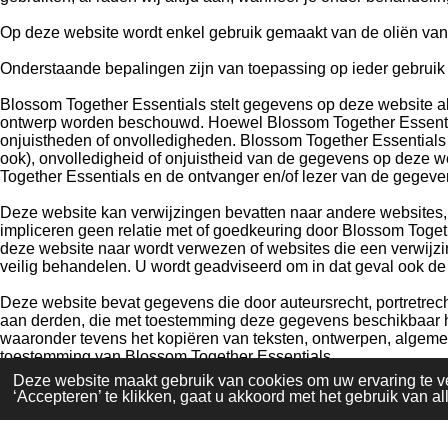
Op deze website wordt enkel gebruik gemaakt van de oliën van
Onderstaande bepalingen zijn van toepassing op ieder gebrui
Blossom Together Essentials stelt gegevens op deze website al
ontwerp worden beschouwd. Hoewel Blossom Together Essentials 
onjuistheden of onvolledigheden. Blossom Together Essentials
ook), onvolledigheid of onjuistheid van de gegevens op deze w
Together Essentials en de ontvanger en/of lezer van de gegeve
Deze website kan verwijzingen bevatten naar andere websites, 
impliceren geen relatie met of goedkeuring door Blossom Toget
deze website naar wordt verwezen of websites die een verwij
veilig behandelen. U wordt geadviseerd om in dat geval ook de 
Deze website bevat gegevens die door auteursrecht, portretre
aan derden, die met toestemming deze gegevens beschikbaar h
waaronder tevens het kopiëren van teksten, ontwerpen, algemen
toestemming van Blossom Together Essentials.
Deze website maakt gebruik van cookies om uw ervaring te v
‘Accepteren’ te klikken, gaat u akkoord met het gebruik van al
© 2024 - 2026 Blossom Together Essentials