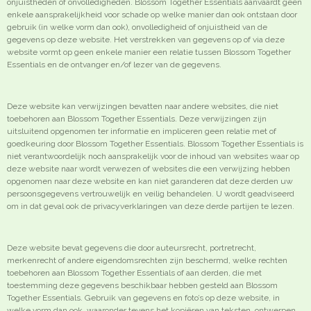
onjuistheden of onvolledigheden. Blossom Together Essentials aanvaardt geen
enkele aansprakelijkheid voor schade op welke manier dan ook ontstaan door
gebruik (in welke vorm dan ook), onvolledigheid of onjuistheid van de
gegevens op deze website. Het verstrekken van gegevens op of via deze
website vormt op geen enkele manier een relatie tussen Blossom Together
Essentials en de ontvanger en/of lezer van de gegevens.
Deze website kan verwijzingen bevatten naar andere websites, die niet
toebehoren aan Blossom Together Essentials. Deze verwijzingen zijn
uitsluitend opgenomen ter informatie en impliceren geen relatie met of
goedkeuring door Blossom Together Essentials. Blossom Together Essentials is
niet verantwoordelijk noch aansprakelijk voor de inhoud van websites waar op
deze website naar wordt verwezen of websites die een verwijzing hebben
opgenomen naar deze website en kan niet garanderen dat deze derden uw
persoonsgegevens vertrouwelijk en veilig behandelen. U wordt geadviseerd
om in dat geval ook de privacyverklaringen van deze derde partijen te lezen.
Deze website bevat gegevens die door auteursrecht, portretrecht,
merkenrecht of andere eigendomsrechten zijn beschermd, welke rechten
toebehoren aan Blossom Together Essentials of aan derden, die met
toestemming deze gegevens beschikbaar hebben gesteld aan Blossom
Together Essentials. Gebruik van gegevens en foto’s op deze website, in
welke vorm dan ook, waaronder tevens het kopiëren van teksten, ontwerpen,