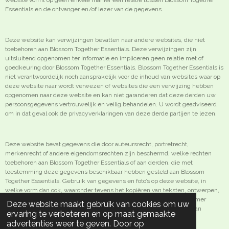
website vormt op geen enkele manier een relatie tussen Blossom Together
Essentials en de ontvanger en/of lezer van de gegevens.
Deze website kan verwijzingen bevatten naar andere websites, die niet
toebehoren aan Blossom Together Essentials. Deze verwijzingen zijn
uitsluitend opgenomen ter informatie en impliceren geen relatie met of
goedkeuring door Blossom Together Essentials. Blossom Together Essentials is
niet verantwoordelijk noch aansprakelijk voor de inhoud van websites waar op
deze website naar wordt verwezen of websites die een verwijzing hebben
opgenomen naar deze website en kan niet garanderen dat deze derden uw
persoonsgegevens vertrouwelijk en veilig behandelen. U wordt geadviseerd
om in dat geval ook de privacyverklaringen van deze derde partijen te lezen.
Deze website bevat gegevens die door auteursrecht, portretrecht,
merkenrecht of andere eigendomsrechten zijn beschermd, welke rechten
toebehoren aan Blossom Together Essentials of aan derden, die met
toestemming deze gegevens beschikbaar hebben gesteld aan Blossom
Together Essentials. Gebruik van gegevens en foto’s op deze website, in
welke vorm dan ook, waaronder tevens het kopiëren van teksten, ontwerpen,
algemene voorwaarden, privacyverklaring en deze disclaimer, is nimmer
Deze website maakt gebruik van cookies om uw
toegestaan, behoudens na voorafgaande schriftelijke toestemming van
ervaring te verbeteren en op maat gemaakte
Blossom Together Essentials.
advertenties weer te geven. Door op