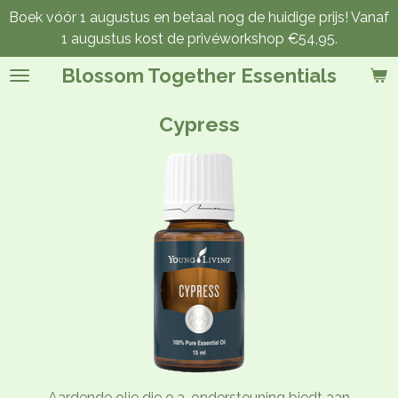
Boek vóór 1 augustus en betaal nog de huidige prijs! Vanaf
Ga
1 augustus kost de privéworkshop €54,95.
direct
naar
Blossom Together Essentials
de
hoofdinhoud
Cypress
Aardende olie die o.a. ondersteuning biedt aan