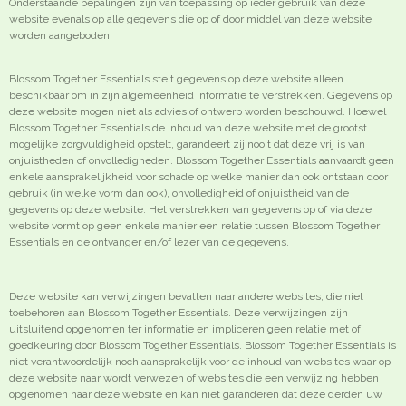
Onderstaande bepalingen zijn van toepassing op ieder gebruik van deze
website evenals op alle gegevens die op of door middel van deze website
worden aangeboden.
Blossom Together Essentials stelt gegevens op deze website alleen
beschikbaar om in zijn algemeenheid informatie te verstrekken. Gegevens op
deze website mogen niet als advies of ontwerp worden beschouwd. Hoewel
Blossom Together Essentials de inhoud van deze website met de grootst
mogelijke zorgvuldigheid opstelt, garandeert zij nooit dat deze vrij is van
onjuistheden of onvolledigheden. Blossom Together Essentials aanvaardt geen
enkele aansprakelijkheid voor schade op welke manier dan ook ontstaan door
gebruik (in welke vorm dan ook), onvolledigheid of onjuistheid van de
gegevens op deze website. Het verstrekken van gegevens op of via deze
website vormt op geen enkele manier een relatie tussen Blossom Together
Essentials en de ontvanger en/of lezer van de gegevens.
Deze website kan verwijzingen bevatten naar andere websites, die niet
toebehoren aan Blossom Together Essentials. Deze verwijzingen zijn
uitsluitend opgenomen ter informatie en impliceren geen relatie met of
goedkeuring door Blossom Together Essentials. Blossom Together Essentials is
niet verantwoordelijk noch aansprakelijk voor de inhoud van websites waar op
deze website naar wordt verwezen of websites die een verwijzing hebben
opgenomen naar deze website en kan niet garanderen dat deze derden uw