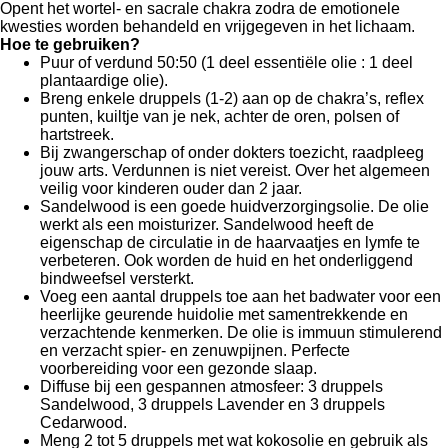
Opent het wortel- en sacrale chakra zodra de emotionele
kwesties worden behandeld en vrijgegeven in het lichaam.
Hoe te gebruiken?
Puur of verdund 50:50 (1 deel essentiële olie : 1 deel
plantaardige olie).
Breng enkele druppels (1-2) aan op de chakra’s, reflex
punten, kuiltje van je nek, achter de oren, polsen of
hartstreek.
Bij zwangerschap of onder dokters toezicht, raadpleeg
jouw arts. Verdunnen is niet vereist. Over het algemeen
veilig voor kinderen ouder dan 2 jaar.
Sandelwood is een goede huidverzorgingsolie. De olie
werkt als een moisturizer. Sandelwood heeft de
eigenschap de circulatie in de haarvaatjes en lymfe te
verbeteren. Ook worden de huid en het onderliggend
bindweefsel versterkt.
Voeg een aantal druppels toe aan het badwater voor een
heerlijke geurende huidolie met samentrekkende en
verzachtende kenmerken. De olie is immuun stimulerend
en verzacht spier- en zenuwpijnen. Perfecte
voorbereiding voor een gezonde slaap.
Diffuse bij een gespannen atmosfeer: 3 druppels
Sandelwood, 3 druppels Lavender en 3 druppels
Cedarwood.
Meng 2 tot 5 druppels met wat kokosolie en gebruik als