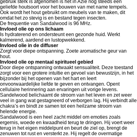
gebruik sterk is afgenomen is het in Azië nog steeds een
geliefde houtsoort voor het bouwen van met name tempels.
Ook wordt het hout gebruikt om meubels van te maken, dit
omdat het zo stevig is en bestand tegen insecten.
De frequentie van Sandalwood is 96 MHz.
Invloed olie op ons lichaam
Is hydraterend en ondersteunt een gezonde huid. Werkt
kalmerend, aardend en lustopwekkend.
Invloed olie in de diffuser
Zorgt voor diepe ontspanning. Zoete aromatische geur van
hout.
Invloed olie op mentaal spiritueel gebied
Door diepe ontspanning ontwaakt sensualiteit. Deze toestand
zorgt voor een grotere intuïtie en gevoel van bewustzijn, in het
bijzonder bij het openen van het hart en leert
onvoorwaardelijke liefde te geven en ontvangen. Opent
cellulaire herinnering aan ervaringen uit vorige levens.
Sandelwood belichaamt de stroom van het leven en zet weer
veel in gang wat gestagneerd of verborgen lag. Hij verbindt alle
chakra’s en bindt ze samen tot een heilzame stroom van
helende energie.
Sandalwood is een heel zacht middel om emoties zoals
ergernis, woede en kwaadheid terug te dringen. Hij voert weer
terug in het eigen middelpunt en beurt de ziel op, brengt de
zenuwen tot rust en versterkt ze. Hij regelt de overmatige