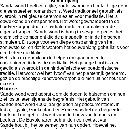
Beschrijving
Sandalwood heeft een rijke, zoete, warme en houtachtige geur
die sensueel en romantisch is. Werd traditioneel gebruikt als
wierook in religieuze ceremonies en voor meditatie. Het is
opwekkend en ontspannend. Het wordt gewaardeerd in de
huidverzorging door de hydraterende en normaliserende
eigenschappen. Sandelwood is hoog in sesquiterpenes, het
chemische component die de pijnappelklier in de hersenen
stimuleert. Dit zorgt voor een diepe ontspanning van het
zenuwstelsel en dat is waarom het eeuwenlang gebruikt is voor
een betere meditatie.
Het is fijn in gebruik om te helpen ontspannen en te
concentreren tijdens de meditatie. Het geurige hout is zeer
gewild als wierook in de hindoeïstische en boeddhistische
traditie. Het wordt wel het “ivoor” van het plantenrijk genoemd,
gezien de prachtige kunstvoorwerpen die men uit het hout kan
maken.
Historie
Sandelwood werd gebruikt om de doden te balsemen om hun
ziel los te laten tijdens de begrafenis. Het gebruik van
Sandelhout werd 4000 jaar geleden al gedocumenteerd. In
India, Egypte, Griekenland en Rome was het een begeerde
houtsoort die gebruikt werd voor de bouw van tempels en
beelden. De Egyptenaren gebruikten een extract van
Sandelhout bij het balsemen van hun doden. Hoewel het