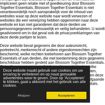
impliceren geen relatie met of goedkeuring door Blossom
Together Essentials. Blossom Together Essentials is niet
verantwoordelijk noch aansprakelijk voor de inhoud van
websites waar op deze website naar wordt verwezen of
websites die een verwijzing hebben opgenomen naar deze
website en kan niet garanderen dat deze derden uw
persoonsgegevens vertrouwelijk en veilig behandelen. U wordt
geadviseerd om in dat geval ook de privacyverklaringen van
deze derde partijen te lezen.
Deze website bevat gegevens die door auteursrecht,
portretrecht, merkenrecht of andere eigendomsrechten zijn
beschermd, welke rechten toebehoren aan Blossom Together
Essentials of aan derden, die met toestemming deze gegevens
beschikbaar hebben gesteld aan Blossom Together Essentials.
Gebruik van gegevens en foto’s op deze website, in welke
Deze website maakt gebruik van cookies om uw
vorm dan ook, waaronder tevens het kopiëren van teksten,
ervaring te verbeteren en op maat gemaakte
ontwerpen, algemene voorwaarden, privacyverklaring en deze
advertenties weer te geven. Door op ‘Accepteren’
disclaimer, is nimmer toegestaan, behoudens na voorafgaande
te klikken, gaat u akkoord met het gebruik van alle
schriftelijke toestemming van Blossom Together Essentials.
cookies.
Afwijzen
Accepteren
© 2024 - 2026 Blossom Together Essentials
Powered by
JouwWeb