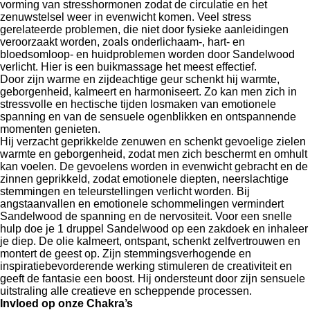
vorming van stresshormonen zodat de circulatie en het
zenuwstelsel weer in evenwicht komen. Veel stress
gerelateerde problemen, die niet door fysieke aanleidingen
veroorzaakt worden, zoals onderlichaam-, hart- en
bloedsomloop- en huidproblemen worden door Sandelwood
verlicht. Hier is een buikmassage het meest effectief.
Door zijn warme en zijdeachtige geur schenkt hij warmte,
geborgenheid, kalmeert en harmoniseert. Zo kan men zich in
stressvolle en hectische tijden losmaken van emotionele
spanning en van de sensuele ogenblikken en ontspannende
momenten genieten.
Hij verzacht geprikkelde zenuwen en schenkt gevoelige zielen
warmte en geborgenheid, zodat men zich beschermt en omhult
kan voelen. De gevoelens worden in evenwicht gebracht en de
zinnen geprikkeld, zodat emotionele diepten, neerslachtige
stemmingen en teleurstellingen verlicht worden. Bij
angstaanvallen en emotionele schommelingen vermindert
Sandelwood de spanning en de nervositeit. Voor een snelle
hulp doe je 1 druppel Sandelwood op een zakdoek en inhaleer
je diep. De olie kalmeert, ontspant, schenkt zelfvertrouwen en
montert de geest op. Zijn stemmingsverhogende en
inspiratiebevorderende werking stimuleren de creativiteit en
geeft de fantasie een boost. Hij ondersteunt door zijn sensuele
uitstraling alle creatieve en scheppende processen.
Invloed op onze Chakra’s