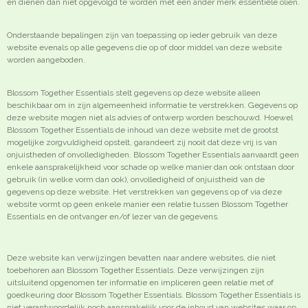
en dienen dan niet opgevolgd te worden met een ander merk essentiële oliën.
Onderstaande bepalingen zijn van toepassing op ieder gebruik van deze
website evenals op alle gegevens die op of door middel van deze website
worden aangeboden.
Blossom Together Essentials stelt gegevens op deze website alleen
beschikbaar om in zijn algemeenheid informatie te verstrekken. Gegevens op
deze website mogen niet als advies of ontwerp worden beschouwd. Hoewel
Blossom Together Essentials de inhoud van deze website met de grootst
mogelijke zorgvuldigheid opstelt, garandeert zij nooit dat deze vrij is van
onjuistheden of onvolledigheden. Blossom Together Essentials aanvaardt geen
enkele aansprakelijkheid voor schade op welke manier dan ook ontstaan door
gebruik (in welke vorm dan ook), onvolledigheid of onjuistheid van de
gegevens op deze website. Het verstrekken van gegevens op of via deze
website vormt op geen enkele manier een relatie tussen Blossom Together
Essentials en de ontvanger en/of lezer van de gegevens.
Deze website kan verwijzingen bevatten naar andere websites, die niet
toebehoren aan Blossom Together Essentials. Deze verwijzingen zijn
uitsluitend opgenomen ter informatie en impliceren geen relatie met of
goedkeuring door Blossom Together Essentials. Blossom Together Essentials is
niet verantwoordelijk noch aansprakelijk voor de inhoud van websites waar op