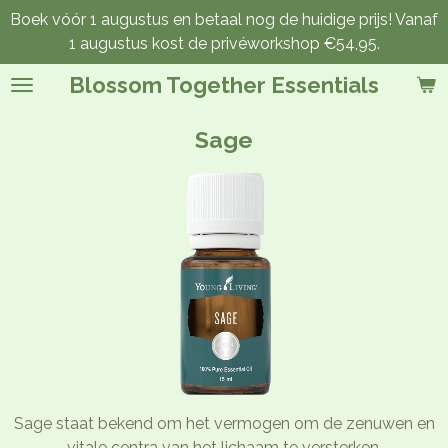
Boek vóór 1 augustus en betaal nog de huidige prijs! Vanaf
Ga
1 augustus kost de privéworkshop €54,95.
direct
naar
Blossom Together Essentials
de
hoofdinhoud
Sage
Sage staat bekend om het vermogen om de zenuwen en
vitale centra van het lichaam te versterken.