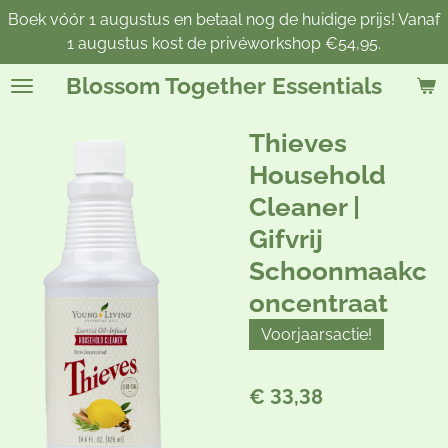
Boek vóór 1 augustus en betaal nog de huidige prijs! Vanaf
Ga
1 augustus kost de privéworkshop €54,95.
direct
naar
Blossom Together Essentials
de
hoofdinhoud
Thieves
Household
Cleaner |
Gifvrij
Schoonmaakc
oncentraat
Voorjaarsactie!
€ 33,38