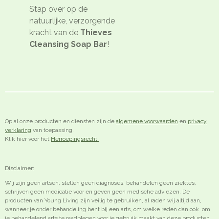
Stap over op de
natuurlijke, verzorgende
kracht van de
Thieves
Cleansing Soap Bar
!
Op al onze producten en diensten zijn de
algemene voorwaarden
en
privacy
verklaring
van toepassing.
Klik hier voor het
Herroepingsrecht.
Disclaimer:
Wij zijn geen artsen, stellen geen diagnoses, behandelen geen ziektes,
schrijven geen medicatie voor en geven geen medische adviezen. De
producten van Young Living zijn veilig te gebruiken, al raden wij altijd aan,
wanneer je onder behandeling bent bij een arts, om welke reden dan ook om
je behandelend arts te raadplegen voor je gebruik maakt van deze producten.