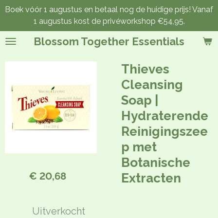
Boek vóór 1 augustus en betaal nog de huidige prijs! Vanaf
Ga
1 augustus kost de privéworkshop €54,95.
direct
naar
Blossom Together Essentials
de
hoofdinhoud
Thieves
Cleansing
Soap |
Hydraterende
Reinigingszee
p met
Botanische
€ 20,68
Extracten
Uitverkocht