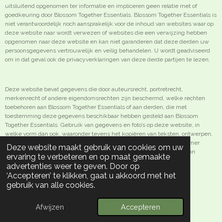
uitsluitend opgenomen ter informatie en impliceren geen relatie met of
goedkeuring door Blossom Together Essentials. Blossom Together Essentials is
niet verantwoordelijk noch aansprakelijk voor de inhoud van websites waar op
deze website naar wordt verwezen of websites die een verwijzing hebben
opgenomen naar deze website en kan niet garanderen dat deze derden uw
persoonsgegevens vertrouwelijk en veilig behandelen. U wordt geadviseerd
om in dat geval ook de privacyverklaringen van deze derde partijen te lezen.
Deze website bevat gegevens die door auteursrecht, portretrecht,
merkenrecht of andere eigendomsrechten zijn beschermd, welke rechten
toebehoren aan Blossom Together Essentials of aan derden, die met
toestemming deze gegevens beschikbaar hebben gesteld aan Blossom
Together Essentials. Gebruik van gegevens en foto’s op deze website, in
welke vorm dan ook, waaronder tevens het kopiëren van teksten, ontwerpen,
algemene voorwaarden, privacyverklaring en deze disclaimer, is nimmer
Deze website maakt gebruik van cookies om uw
toegestaan, behoudens na voorafgaande schriftelijke toestemming van
ervaring te verbeteren en op maat gemaakte
Blossom Together Essentials.
advertenties weer te geven. Door op
‘Accepteren’ te klikken, gaat u akkoord met het
gebruik van alle cookies.
© 2024 - 2026 Blossom Together Essentials
Afwijzen
Accepteren
Powered by
JouwWeb