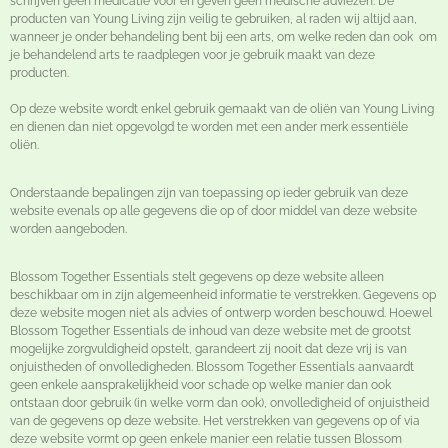
schrijven geen medicatie voor en geven geen medische adviezen. De
producten van Young Living zijn veilig te gebruiken, al raden wij altijd aan,
wanneer je onder behandeling bent bij een arts, om welke reden dan ook om
je behandelend arts te raadplegen voor je gebruik maakt van deze
producten.
Op deze website wordt enkel gebruik gemaakt van de oliën van Young Living
en dienen dan niet opgevolgd te worden met een ander merk essentiële
oliën.
Onderstaande bepalingen zijn van toepassing op ieder gebruik van deze
website evenals op alle gegevens die op of door middel van deze website
worden aangeboden.
Blossom Together Essentials stelt gegevens op deze website alleen
beschikbaar om in zijn algemeenheid informatie te verstrekken. Gegevens op
deze website mogen niet als advies of ontwerp worden beschouwd. Hoewel
Blossom Together Essentials de inhoud van deze website met de grootst
mogelijke zorgvuldigheid opstelt, garandeert zij nooit dat deze vrij is van
onjuistheden of onvolledigheden. Blossom Together Essentials aanvaardt
geen enkele aansprakelijkheid voor schade op welke manier dan ook
ontstaan door gebruik (in welke vorm dan ook), onvolledigheid of onjuistheid
van de gegevens op deze website. Het verstrekken van gegevens op of via
deze website vormt op geen enkele manier een relatie tussen Blossom