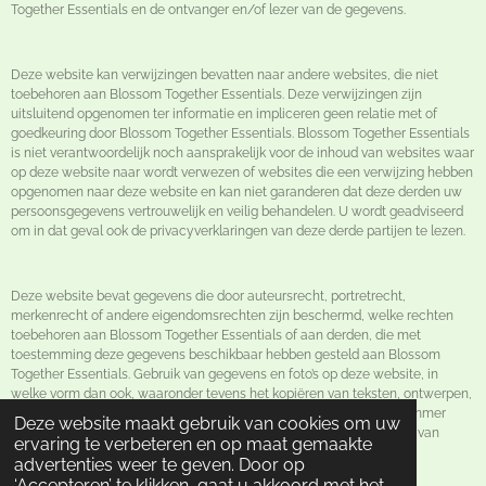
Together Essentials en de ontvanger en/of lezer van de gegevens.
Deze website kan verwijzingen bevatten naar andere websites, die niet
toebehoren aan Blossom Together Essentials. Deze verwijzingen zijn
uitsluitend opgenomen ter informatie en impliceren geen relatie met of
goedkeuring door Blossom Together Essentials. Blossom Together Essentials
is niet verantwoordelijk noch aansprakelijk voor de inhoud van websites waar
op deze website naar wordt verwezen of websites die een verwijzing hebben
opgenomen naar deze website en kan niet garanderen dat deze derden uw
persoonsgegevens vertrouwelijk en veilig behandelen. U wordt geadviseerd
om in dat geval ook de privacyverklaringen van deze derde partijen te lezen.
Deze website bevat gegevens die door auteursrecht, portretrecht,
merkenrecht of andere eigendomsrechten zijn beschermd, welke rechten
toebehoren aan Blossom Together Essentials of aan derden, die met
toestemming deze gegevens beschikbaar hebben gesteld aan Blossom
Together Essentials. Gebruik van gegevens en foto’s op deze website, in
welke vorm dan ook, waaronder tevens het kopiëren van teksten, ontwerpen,
algemene voorwaarden, privacyverklaring en deze disclaimer, is nimmer
Deze website maakt gebruik van cookies om uw
toegestaan, behoudens na voorafgaande schriftelijke toestemming van
ervaring te verbeteren en op maat gemaakte
Blossom Together Essentials.
advertenties weer te geven. Door op
‘Accepteren’ te klikken, gaat u akkoord met het