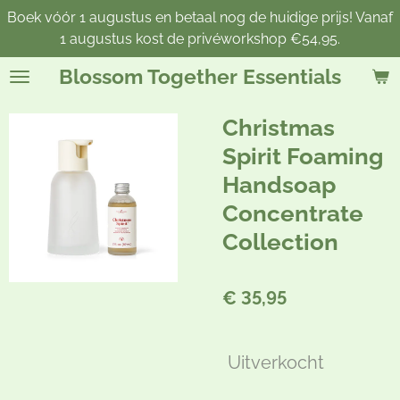
Boek vóór 1 augustus en betaal nog de huidige prijs! Vanaf
Ga
1 augustus kost de privéworkshop €54,95.
direct
naar
Blossom Together Essentials
de
hoofdinhoud
Christmas
Spirit Foaming
Handsoap
Concentrate
Collection
€ 35,95
Uitverkocht