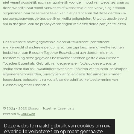
niet verantwoordelijk noch aansprakelijk voor de inhoud van websites waar op
deze website naar wordt verwezen of websites die een verwijzing hebben
opgenomen naar deze website en kan niet garanderen dat deze derden uw
persoonsgegevens vertrouwelijk en veilig behandelen. U wordt geadviseerd
om in dat geval ook de privacyverklaringen van deze derde partijen te lezen.
Deze website bevat gegevens die door auteursrecht, portretrecht,
merkenrecht of andere eigendomsrechten zijn beschermd, welke rechten
toebehoren aan Blossom Together Essentials of aan derden, die met
toestemming deze gegevens beschikbaar hebben gesteld aan Blossom
Together Essentials. Gebruik van gegevens en foto’s op deze website, in
welke vorm dan ook, waaronder tevens het kopiëren van teksten, ontwerpen,
algemene voorwaarden, privacyverklaring en deze disclaimer, is nimmer
toegestaan, behoudens na voorafgaande schriftelijke toestemming van
Blossom Together Essentials.
© 2024 - 2026 Blossom Together Essentials
Powered by
JouwWeb
Deze website maakt gebruik van cookies om uw
ervaring te verbeteren en op maat gemaakte